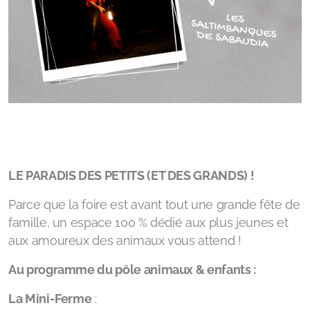
LE PARADIS DES PETITS (ET DES GRANDS) !
Parce que la foire est avant tout une grande fête de
famille, un espace 100 % dédié aux plus jeunes et
aux amoureux des animaux vous attend !
Au programme du pôle animaux & enfants :
La Mini-Ferme
: