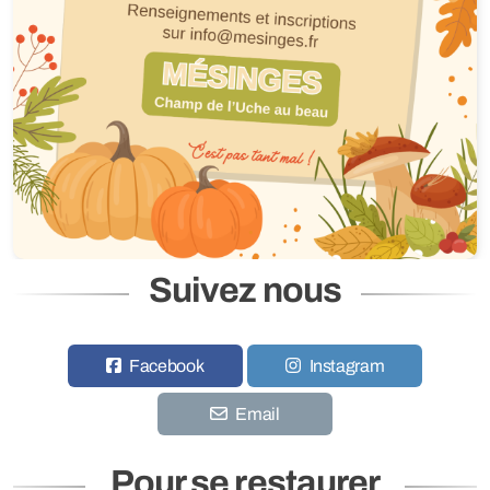
La Restauration
Les Animations
Les Accès
Foire de la Saint Maurice 2025
Suivez nous
Asso et commerces
Événements
Facebook
Instagram
Email
Pour se restaurer