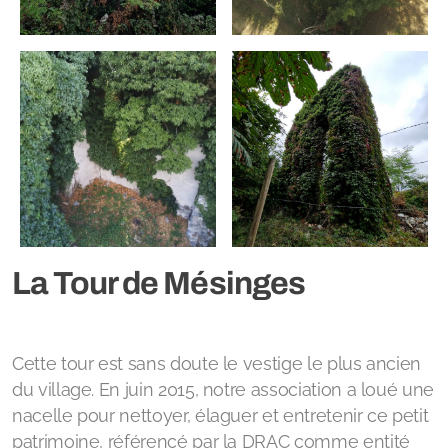
La Restauration
Les Animations
Les Accès
Foire de la Saint Maurice 2025
Asso et commerces
La Tour de Mésinges
Événements
Cette tour est sans doute le vestige le plus ancien
du village. En juin 2015, notre association a loué une
nacelle pour nettoyer, élaguer et entretenir ce petit
patrimoine, référencé par la DRAC comme entité